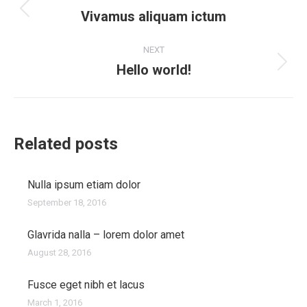
navigation
Vivamus aliquam ictum
Previous
post:
NEXT
Hello world!
Next
post:
Related posts
Nulla ipsum etiam dolor
September 18, 2016
Glavrida nalla – lorem dolor amet
August 28, 2016
Fusce eget nibh et lacus
March 1, 2016