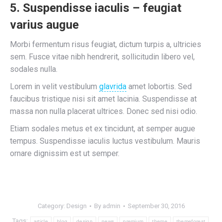
5. Suspendisse iaculis – feugiat
varius augue
Morbi fermentum risus feugiat, dictum turpis a, ultricies
sem. Fusce vitae nibh hendrerit, sollicitudin libero vel,
sodales nulla.
Lorem in velit vestibulum
glavrida
amet lobortis. Sed
faucibus tristique nisi sit amet lacinia. Suspendisse at
massa non nulla placerat ultrices. Donec sed nisi odio.
Etiam sodales metus et ex tincidunt, at semper augue
tempus. Suspendisse iaculis luctus vestibulum. Mauris
ornare dignissim est ut semper.
Category:
Design
By
admin
September 30, 2016
Tags:
article
blog
design
news
premium
theme
themeforest