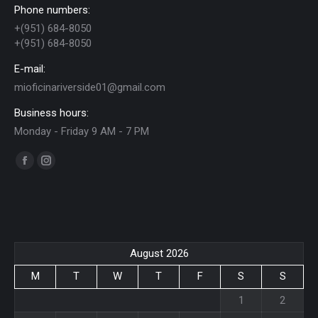
Phone numbers:
+(951) 684-8050
+(951) 684-8050
E-mail:
mioficinariverside01@gmail.com
Business hours:
Monday - Friday 9 AM - 7 PM
Find us on:
Facebook
Instagram
page
page
opens
opens
in
in
new
new
August 2026
window
window
M
T
W
T
F
S
S
1
2