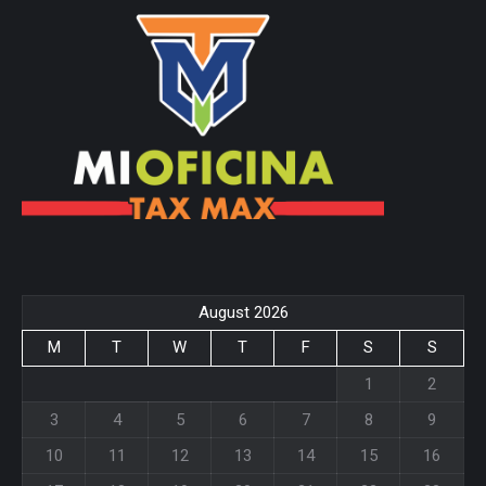
page
page
opens
opens
in
in
new
new
window
window
August 2026
M
T
W
T
F
S
S
1
2
3
4
5
6
7
8
9
10
11
12
13
14
15
16