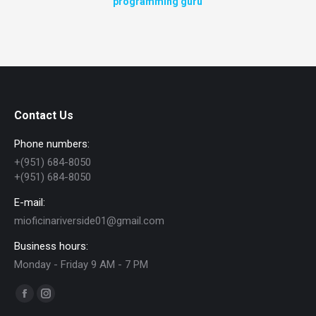
programming guru
Contact Us
Phone numbers:
+(951) 684-8050
+(951) 684-8050
E-mail:
mioficinariverside01@gmail.com
Business hours:
Monday - Friday 9 AM - 7 PM
Find us on:
Facebook
Instagram