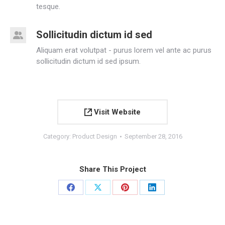
tesque.
Sollicitudin dictum id sed
Aliquam erat volutpat - purus lorem vel ante ac purus
sollicitudin dictum id sed ipsum.
Visit Website
Category:
Product Design
September 28, 2016
Share This Project
Share
Share
Share
Share
on
on
on
on
Facebook
X
Pinterest
LinkedIn