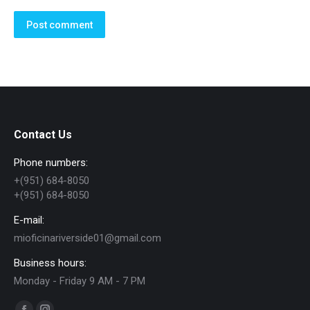
Post comment
Contact Us
Phone numbers:
+(951) 684-8050
+(951) 684-8050
E-mail:
mioficinariverside01@gmail.com
Business hours:
Monday - Friday 9 AM - 7 PM
Find us on: