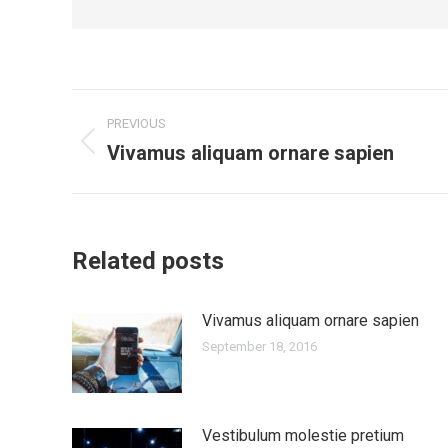
Post
PREVIOUS
navigation
Vivamus aliquam ornare sapien
Previous
post:
Related posts
Vivamus aliquam ornare sapien
September 18, 2016
Vestibulum molestie pretium