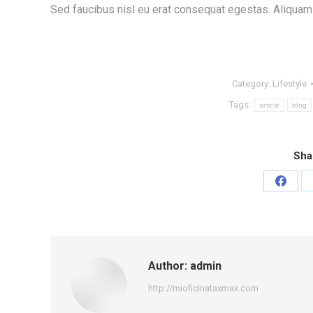
Sed faucibus nisl eu erat consequat egestas. Aliquam
Category:
Lifestyle
Tags:
article
blog
Sha
Share
on
Faceb
Author:
admin
http://mioficinataxmax.com