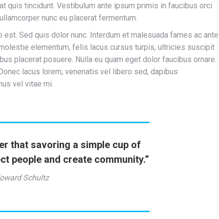
rat quis tincidunt. Vestibulum ante ipsum primis in faucibus orci
 ullamcorper nunc eu placerat fermentum.
sto est. Sed quis dolor nunc. Interdum et malesuada fames ac ante
olestie elementum, felis lacus cursus turpis, ultricies suscipit
ibus placerat posuere. Nulla eu quam eget dolor faucibus ornare.
. Donec lacus lorem, venenatis vel libero sed, dapibus
us vel vitae mi.
er that savoring a simple cup of
ct people and create community.”
oward Schultz