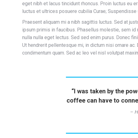
eget nibh et lacus tincidunt rhoncus. Proin luctus eu e
luctus et ultrices posuere cubilia Curae; Suspendisse
Praesent aliquam mi a nibh sagittis luctus. Sed at ju
ipsum primis in faucibus. Phasellus molestie, sem id m
nulla nulla eget lectus. Sed sed enim purus. Donec fin
Ut hendrerit pellentesque mi, in dictum nisi ornare ac
condimentum quam. Sed ac leo vel nisl volutpat maxim
“I was taken by the pow
coffee can have to conne
– H