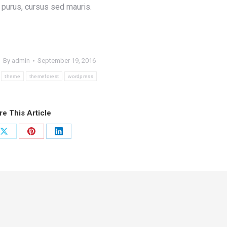
 purus, cursus sed mauris.
By
admin
September 19, 2016
theme
themeforest
wordpress
re This Article
Share
Share
Share
on
on
on
ook
X
Pinterest
LinkedIn