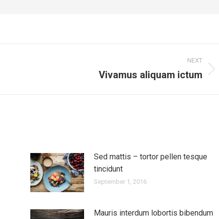
NEXT
Vivamus aliquam ictum
Next
post:
Sed mattis – tortor pellen tesque
tincidunt
September 1, 2016
Mauris interdum lobortis bibendum