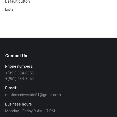
Default button
Lists
Contact Us
Phone numbers:
+(951) 684-8050
+(951) 684-8050
E-mail:
mioficinariverside01@gmail.com
Business hours:
Monday - Friday 9 AM - 7 PM