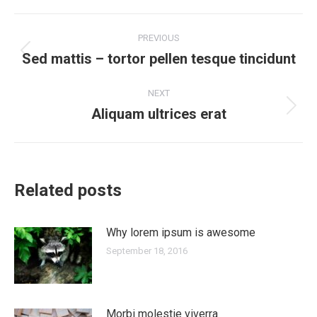
Post
PREVIOUS
navigation
Sed mattis – tortor pellen tesque tincidunt
Previous
post:
NEXT
Aliquam ultrices erat
Next
post:
Related posts
Why lorem ipsum is awesome
September 18, 2016
Morbi molestie viverra